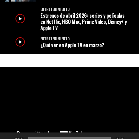
ENTRETENIMIENTO
Estrenos de abril 2026: series y películas
en Netflix, HBO Max, Prime Video, Disney+ y
Apple TV
ENTRETENIMIENTO
¿Qué ver en Apple TV en marzo?
R
e
p
r
o
d
u
c
t
o
r
d
e
v
í