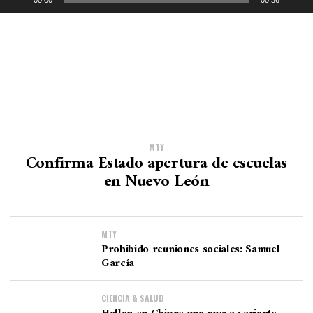
00:00
00:36
d
e
o
MTY
Confirma Estado apertura de escuelas
en Nuevo León
MTY
Prohibido reuniones sociales: Samuel
García
CIENCIA & SALUD