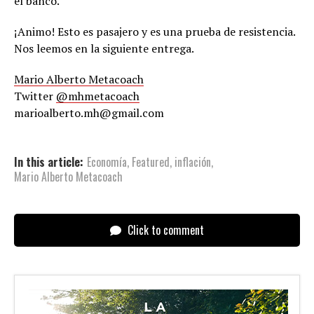
el banco.
¡Animo! Esto es pasajero y es una prueba de resistencia.
Nos leemos en la siguiente entrega.
Mario Alberto Metacoach
Twitter
@mhmetacoach
marioalberto.mh@gmail.com
In this article:
Economía
,
Featured
,
inflación
,
Mario Alberto Metacoach
Click to comment