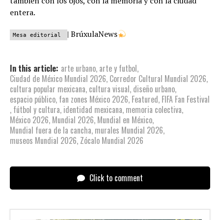
también con los ojos, con la memoria y con la ciudad
entera.
| BrúxulaNews
Mesa editorial
In this article:
arte urbano
,
arte y futbol
,
Ciudad de México Mundial 2026
,
Corredor Cultural Mundial 2026
,
cultura popular mexicana
,
cultura visual
,
diseño urbano
,
espacio público
,
fan zones México 2026
,
Featured
,
FIFA Fan Festival
,
fútbol y cultura
,
identidad mexicana
,
memoria colectiva
,
México 2026
,
Mundial 2026
,
Mundial en México
,
Mundial fuera de la cancha
,
murales Mundial 2026
,
museos Mundial 2026
,
Zócalo Mundial 2026
Click to comment