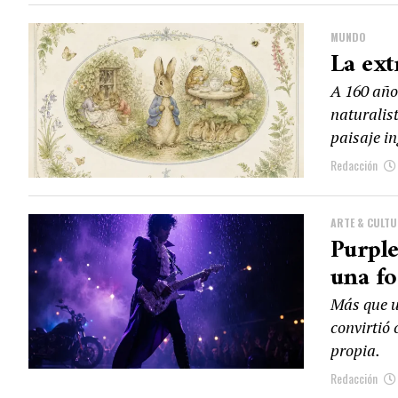
MUNDO
La ext
A 160 año
naturalist
paisaje in
Redacción
ARTE & CULT
Purple
una fo
Más que u
convirtió 
propia.
Redacción