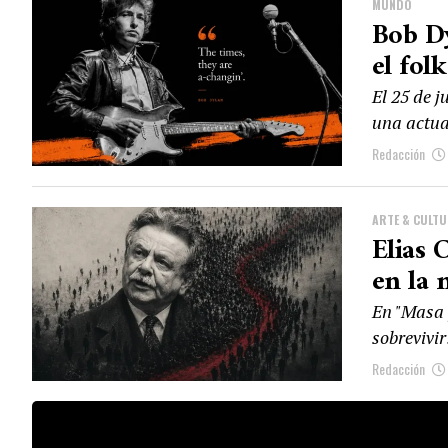
MUNDO
Bob Dy
el fol
El 25 de j
una actua
Redacción
ARTE & CULT
Elias 
en la 
En "Masa y
sobrevivi
Redacción