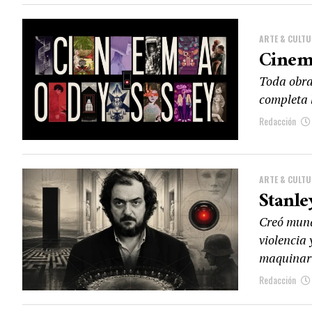
ARTE & CULT
Cinema
Toda obra
completa l
Redacción
ARTE & CULT
Stanle
Creó mund
violencia 
maquinar
Redacción