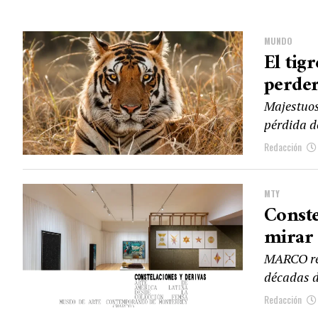
MUNDO
El tig
perde
Majestuoso
pérdida de
Redacción
MTY
Conste
mirar 
MARCO reú
décadas d
Redacción