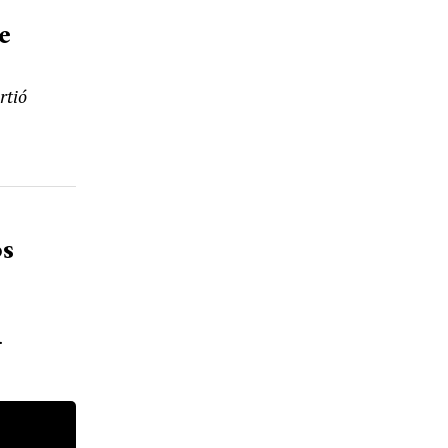
e
rtió
os
.