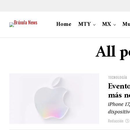
Home
MTY
MX
Mu
All p
TECNOLOGÍA
Evento
más no
iPhone 17
dispositi
Redacción