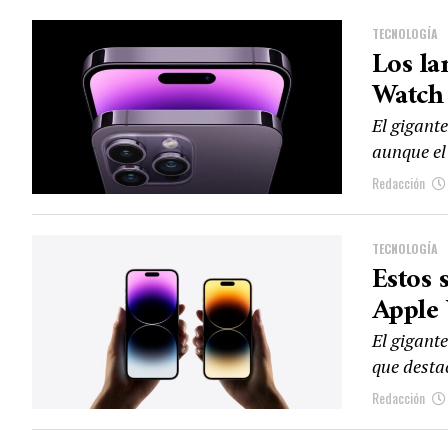
TECNOLOGÍA
Los la
Watch
El gigant
aunque el
Redacción
TECNOLOGÍA
Estos 
Apple 
El gigant
que desta
Redacción