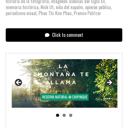
historia de la fotografía
,
imágenes icónicas del siglo XX
,
memoria histórica
,
Nick Ut
,
niña del napalm
,
opinión pública
,
periodismo visual
,
Phan Thi Kim Phuc
,
Premio Pulitzer
Click to comment