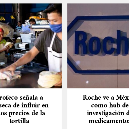
rofeco señala a
Roche ve a Méx
eca de influir en
como hub de
tos precios de la
investigación 
tortilla
medicamento