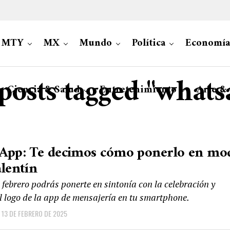
MTY
MX
Mundo
Política
Economía
 posts tagged "whats
Ciencia & Salud
Entretenimiento
Arte &
App: Te decimos cómo ponerlo en mo
lentín
 febrero podrás ponerte en sintonía con la celebración y
l logo de la app de mensajería en tu smartphone.
13 DE FEBRERO DE 2025