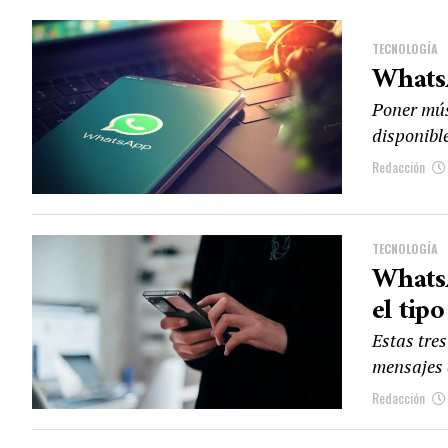
TECNOLOGÍA
Whats
Poner mús
disponible
Redacción
TECNOLOGÍA
WhatsA
el tipo
Estas tres
mensajes 
Redacción