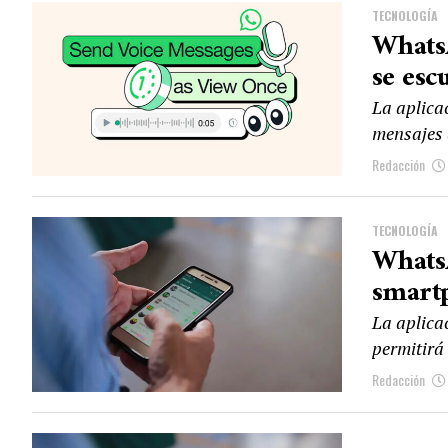
TECNOLOGÍA
Whats
se esc
La aplica
mensajes 
Redacción
TECNOLOGÍA
WhatsA
smart
La aplica
permitirá
Redacción