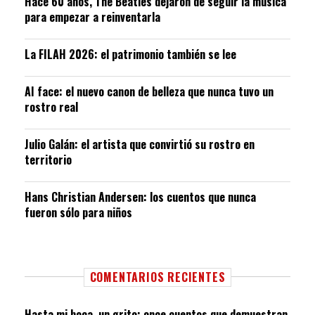
Hace 60 años, The Beatles dejaron de seguir la música
para empezar a reinventarla
La FILAH 2026: el patrimonio también se lee
AI face: el nuevo canon de belleza que nunca tuvo un
rostro real
Julio Galán: el artista que convirtió su rostro en
territorio
Hans Christian Andersen: los cuentos que nunca
fueron sólo para niños
COMENTARIOS RECIENTES
Hasta mi boca, un grito: once cuentos que demuestran