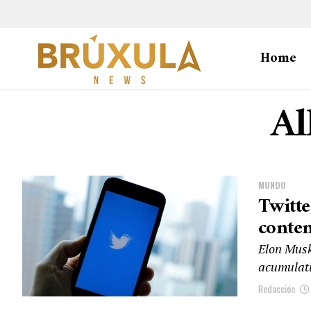
Home
Al
MUNDO
Twitte
conte
Elon Musk
acumulati
Redacción