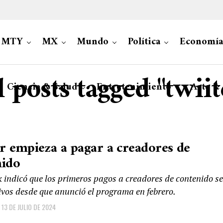
MTY
MX
Mundo
Política
Economía
l posts tagged "twiit
Ciencia & Salud
Entretenimiento
Arte &
r empieza a pagar a creadores de
nido
 indicó que los primeros pagos a creadores de contenido s
vos desde que anunció el programa en febrero.
13 DE JULIO DE 2024