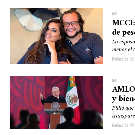
MX
MCCI:
de pes
La esposa
menos el t
Redacción
MX
AMLO p
y bien
Pidió que
transpare
Redacción