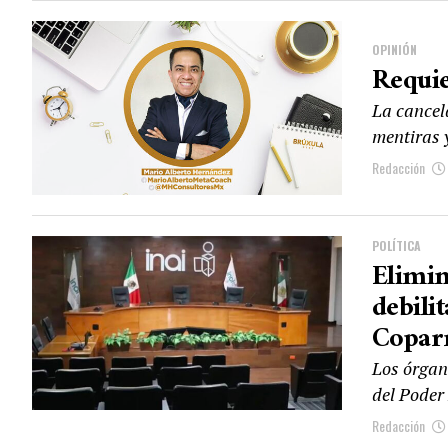
OPINIÓN
Requi
La cancel
mentiras 
Redacción
POLÍTICA
Elimin
debili
Copa
Los órgan
del Poder 
Redacción