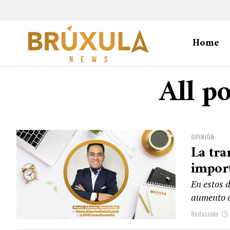
Home
All po
OPINIÓN
La tra
import
En estos 
aumento d
Redacción