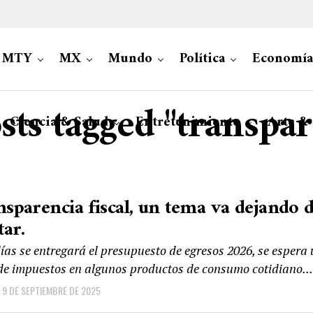
MTY
MX
Mundo
Política
Economía
sts tagged "transpa
Ciencia & Salud
Entretenimiento
Arte &
nsparencia fiscal, un tema va dejando 
ar.
días se entregará el presupuesto de egresos 2026, se espera
e impuestos en algunos productos de consumo cotidiano...
9 DE SEPTIEMBRE DE 2025