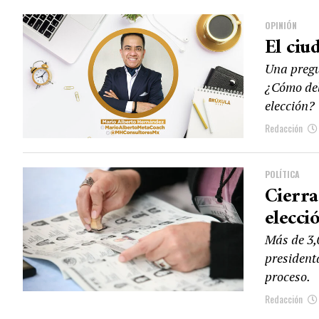
OPINIÓN
El ciu
Una pregu
¿Cómo deb
elección?
Redacción
POLÍTICA
Cierra
elecció
Más de 3,
president
proceso.
Redacción