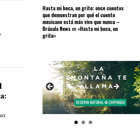
Hasta mi boca, un grito: once cuentos
que demuestran por qué el cuento
mexicano está más vivo que nunca –
Brúxula News
en
«Hasta mi boca, un
e
grito»
H
a:
ias