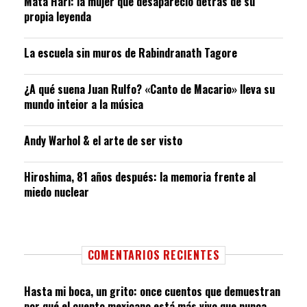
Mata Hari: la mujer que desapareció detrás de su
propia leyenda
La escuela sin muros de Rabindranath Tagore
¿A qué suena Juan Rulfo? «Canto de Macario» lleva su
mundo inteior a la música
Andy Warhol & el arte de ser visto
Hiroshima, 81 años después: la memoria frente al
miedo nuclear
COMENTARIOS RECIENTES
Hasta mi boca, un grito: once cuentos que demuestran
por qué el cuento mexicano está más vivo que nunca –