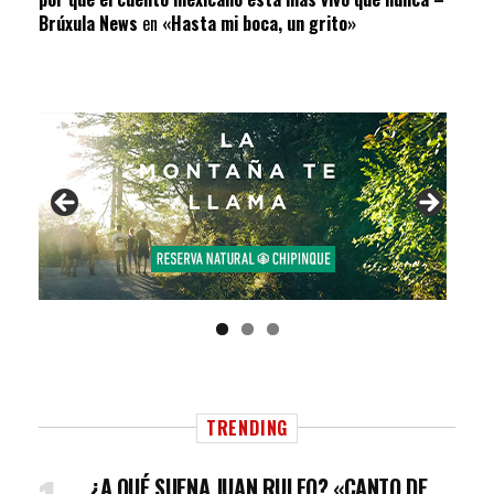
Brúxula News
en
«Hasta mi boca, un grito»
TRENDING
¿A QUÉ SUENA JUAN RULFO? «CANTO DE