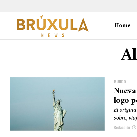
Home
Al
MUNDO
Nueva 
logo 
El origina
sobre, vi
Redacción