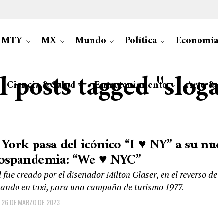
MTY
MX
Mundo
Política
Economía
l posts tagged "slog
Ciencia & Salud
Entretenimiento
Arte &
York pasa del icónico “I ♥ NY” a su nu
pospandemia: “We ♥ NYC”
l fue creado por el diseñador Milton Glaser, en el reverso de
ajando en taxi, para una campaña de turismo 1977.
26 DE MARZO DE 2023