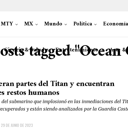
MTY
MX
Mundo
Política
Economía
posts tagged "Ocean 
Ciencia & Salud
Entretenimiento
Arte &
ran partes del Titan y encuentran
es restos humanos
s del submarino que implosionó en las inmediaciones del Ti
recuperados y están siendo analizados por la Guardia Cost
29 DE JUNIO DE 2023