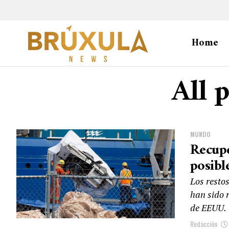
Home
All 
MUNDO
Recupe
posibl
Los resto
han sido 
de EEUU.
Redacción