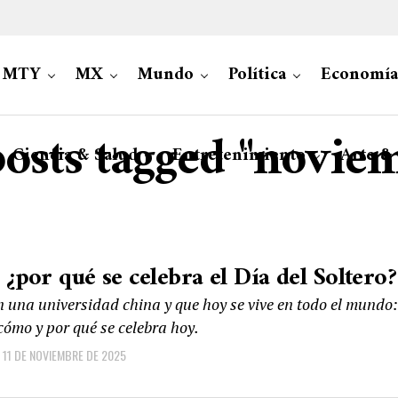
MTY
MX
Mundo
Política
Economía
posts tagged "novie
Ciencia & Salud
Entretenimiento
Arte &
 ¿por qué se celebra el Día del Soltero?
 una universidad china y que hoy se vive en todo el mundo:
cómo y por qué se celebra hoy.
11 DE NOVIEMBRE DE 2025