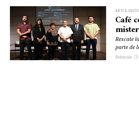
ARTE & CULT
Café c
mister
Rescate l
parte de l
Redacción