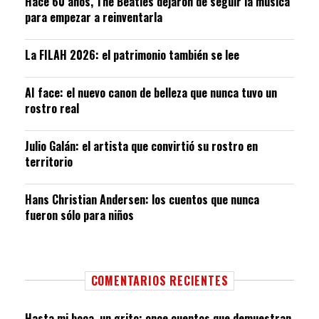
Hace 60 años, The Beatles dejaron de seguir la música
para empezar a reinventarla
La FILAH 2026: el patrimonio también se lee
AI face: el nuevo canon de belleza que nunca tuvo un
rostro real
Julio Galán: el artista que convirtió su rostro en
territorio
Hans Christian Andersen: los cuentos que nunca
fueron sólo para niños
COMENTARIOS RECIENTES
Hasta mi boca, un grito: once cuentos que demuestran