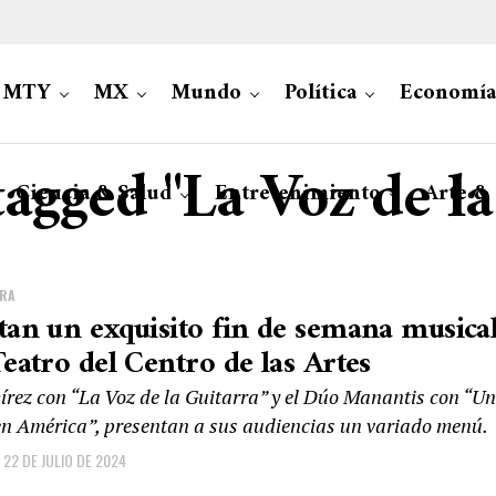
MTY
MX
Mundo
Política
Economía
tagged "La Voz de l
Ciencia & Salud
Entretenimiento
Arte &
URA
tan un exquisito fin de semana musica
Teatro del Centro de las Artes
rez con “La Voz de la Guitarra” y el Dúo Manantis con “Un
en América”, presentan a sus audiencias un variado menú.
22 DE JULIO DE 2024