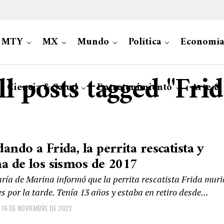
MTY
MX
Mundo
Política
Economía
ll posts tagged "Frid
Ciencia & Salud
Entretenimiento
Arte &
ando a Frida, la perrita rescatista y
a de los sismos de 2017
aría de Marina informó que la perrita rescatista Frida muri
s por la tarde. Tenía 13 años y estaba en retiro desde...
16 DE NOVIEMBRE DE 2022