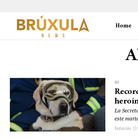
Home
A
MX
Record
heroín
La Secret
este marte
Redacción