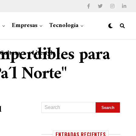
Empresas
Tecnología
imperdibles para
 Cultura
Lifestyle
a´l Norte"
l
ENTRADAS RECIENTES