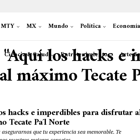
MTY
MX
Mundo
Política
Economía
d "Aquí los hacks e 
Ciencia & Salud
Entretenimiento
Arte &
 al máximo Tecate P
os hacks e imperdibles para disfrutar a
 Tecate Pa´l Norte
asegurarnos que tu experiencia sea memorable. Te
os nuestros mejores consejos.