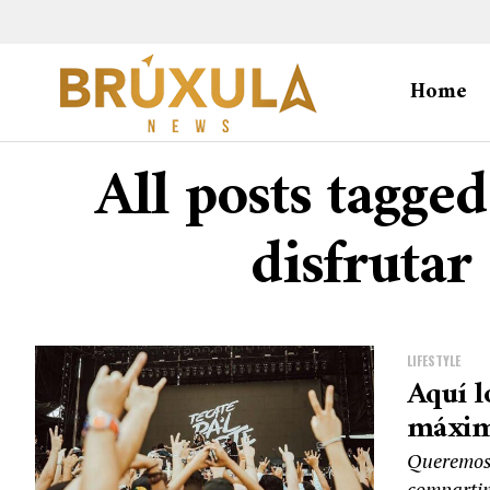
Home
All posts tagge
disfrutar
LIFESTYLE
Aquí l
máximo
Queremos 
compartim